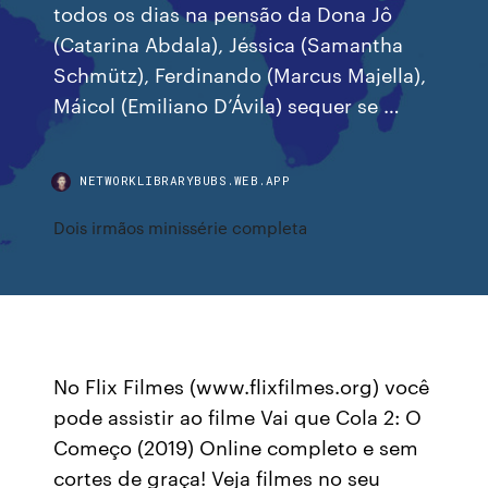
todos os dias na pensão da Dona Jô
(Catarina Abdala), Jéssica (Samantha
Schmütz), Ferdinando (Marcus Majella),
Máicol (Emiliano D’Ávila) sequer se …
NETWORKLIBRARYBUBS.WEB.APP
Dois irmãos minissérie completa
No Flix Filmes (www.flixfilmes.org) você
pode assistir ao filme Vai que Cola 2: O
Começo (2019) Online completo e sem
cortes de graça! Veja filmes no seu